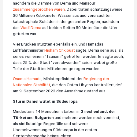
nachdem die Dämme von Derna und Mansour
zusammengebrochen waren
. Dabei traten schätzungsweise
30 Millionen Kubikmeter Wasser aus und verursachten
katastrophale Schäden in der gesamten Region, nachdem
das
Wadi Derna
auf beiden Seiten 50 Meter über die Ufer
getreten war.
Vier Brücken stürzten ebenfalls ein, und Hamadas
Luftfahrtminister
Hisham Chkiouat
sagte, Derna sehe aus, als
sei es von einem "Tsunami" getroffen worden. Er sagte auch,
dass 25 % der Stadt "verschwunden" seien, wobei große
Teile der Stadt ins Mittelmeer gezogen wurden.
Osama Hamada
, Ministerpräsident der
Regierung der
Nationalen Stabilität
, die den Osten Libyens kontrolliert, rief
am 9. September 2023 den Ausnahmezustand aus.
Sturm Daniel wütet in Südeuropa
Mindestens 14 Menschen starben in
Griechenland, der
Türkei
und
Bulgarien
und mehrere werden noch vermisst,
als sintflutartige Regenfälle und schwere
Überschwemmungen Südeuropa in der ersten
Septemberwoche heimsuchten.