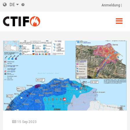
Skip
DE
Anmeldung
Kopfzeile
to
main
Rechts
content
15 Sep 2023