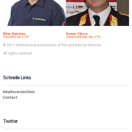
Milan Dubravac
,
Roman Sykora
,
Präsident der CTIF
Generalsekretär der CTIF
© 2017 International Association of Fire and Rescue Services
All rights reserved.
Schnelle Links
Inhaltsverzeichnis
Contact
Twitter