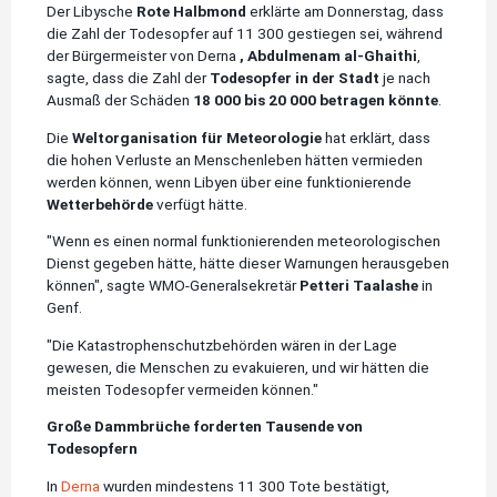
Der Libysche
Rote Halbmond
erklärte am Donnerstag, dass
die Zahl der Todesopfer auf 11 300 gestiegen sei, während
der Bürgermeister von Derna
, Abdulmenam al-Ghaithi
,
sagte, dass die Zahl der
Todesopfer in der Stadt
je nach
Ausmaß der Schäden
18 000 bis 20 000 betragen könnte
.
Die
Weltorganisation für Meteorologie
hat erklärt, dass
die hohen Verluste an Menschenleben hätten vermieden
werden können, wenn Libyen über eine funktionierende
Wetterbehörde
verfügt hätte.
"Wenn es einen normal funktionierenden meteorologischen
Dienst gegeben hätte, hätte dieser Warnungen herausgeben
können", sagte WMO-Generalsekretär
Petteri Taalashe
in
Genf.
"Die Katastrophenschutzbehörden wären in der Lage
gewesen, die Menschen zu evakuieren, und wir hätten die
meisten Todesopfer vermeiden können."
Große Dammbrüche forderten Tausende von
Todesopfern
In
Derna
wurden mindestens 11 300 Tote bestätigt,