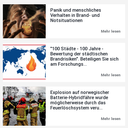
Panik und menschliches
Verhalten in Brand- und
Notsituationen
Mehr lesen
Pan
und
men
Ver
"100 Städte - 100 Jahre -
in
Bewertung der städtischen
Bra
Brandrisiken". Beteiligen Sie sich
und
Not
am Forschungs...
Mehr lesen
"10
Stä
-
100
Explosion auf norwegischer
Jah
Batterie-Hybridfähre wurde
-
möglicherweise durch das
Bew
der
Feuerlöschsystem veru...
stä
Bran
Mehr lesen
Exp
Bete
auf
Sie
nor