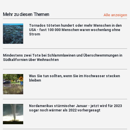
sic
Bat
am
Hyb
For
wur
Mehr zu diesen Themen
Alle anzeigen
des
mög
CTI
dur
Tornados töteten hundert oder mehr Menschen in den
das
USA - fast 100 000 Menschen waren wochenlang ohne
Feu
Strom
ver
Mindestens zwei Tote bei Schlammlawinen und Überschwemmungen in
Südkalifornien über Weihnachten
Was Sie tun sollten, wenn Sie im Hochwasser stecken
bleiben
Nordamerikas stürmischer Januar - jetzt wird für 2023
sogar noch wärmer als 2022 vorhergesagt