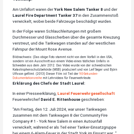
Am Unfallort waren der
York New Salem Tanker 8
und der
Laurel Fire Department Tanker 37
in den Zusammenstoß
verwickelt, wobei beide Fahrzeuge beschädigt wurden.
In der Folge waren Schlauchleitungen mit großem
Durchmesser und Glasscherben über die gesamte Kreuzung
verstreut, und die Tankwagen standen auf der westlichen
Fahrspur der Mount Rose Avenue.
Bildnachweis: (Das obige Foto stammt nicht von dem Vorfall in den USA,
sondern ist ein Ausschnitt aus einem Video eines tödlichen Unfalls in
Schweden aus dem Jahr 2012.
Das Video wurde von der schwedischen
Katastrophenschutzbehörde (MSB) produziert und von Leif Seger und Björn
Ulfsson gefilmt. (2013) Dieser Film ist Teil der
90-Sekunden-
Dokumentationsreihe
mit Lehrvideos für Feuerwehrleute.
Erklärung des Chefs der Stadt Laurel:
In einer Presseerklärung,
Laurel Feuerwehrgesellschaft
Feuerwehrchef
David E. Rittenhouse
geschrieben:
"Am Freitag, den 12. Juli 2024, war unser Tankwagen
zusammen mit dem Tankwagen 8 der Community Fire
Company # 1 - York New Salem in einen Autounfall
verwickelt, während er als Teil einer Tanker-Einsatzgruppe
bei einem 6-Alarm-Feuer in der Stadt York im Einsatz war..."