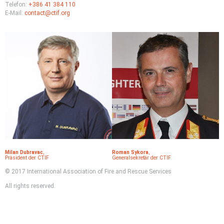
Telefon:
+386 41 384 110
E-Mail:
contact@ctif.org
Milan Dubravac
,
Roman Sykora
,
Präsident der CTIF
Generalsekretär der CTIF
© 2017 International Association of Fire and Rescue Services
All rights reserved.