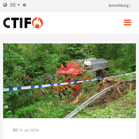
Skip
DE
Anmeldung
Kopfzeile
to
main
Rechts
content
19 Jul 2024