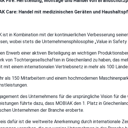
AK Fire: Herstellung, Montage und Handel von Brandschutz
AK Care: Handel mit medizinischen Geräten und Haushaltsp
ist in Kombination mit der kontinuierlichen Verbesserung seiner
en, wobei stets die Unternehmensphilosophie „Value in Safety – 
en Erwerb einer aktiven Beteiligung an wichtigen Produktionsber
k von Tochtergesellschaften in Griechenland zu haben, das meh
t mit einem internationalen Vertriebsnetz in mehr als 100 Länder
hr als 150 Mitarbeitern und einem hochmodernen Maschinenpark
nstleistungen.
agement des Unternehmens für die ursprüngliche Vision für die
eistungen führte dazu, dass ΜΟΒΙΑΚ den 1. Platz in Griechenla
schen Unternehmen der Branche eroberte.
eis dafür ist die weltweite Anerkennung durch internationale Zer