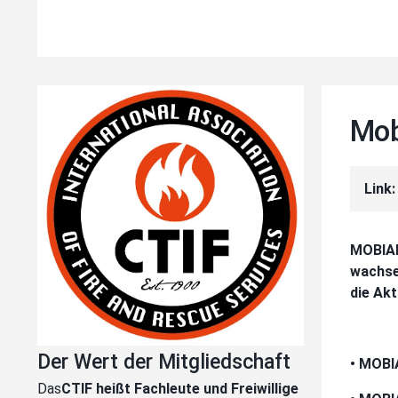
Mob
Link
MOBIAK
wachse
die Akt
Der Wert der Mitgliedschaft
• MOBI
Das
CTIF heißt Fachleute und Freiwillige