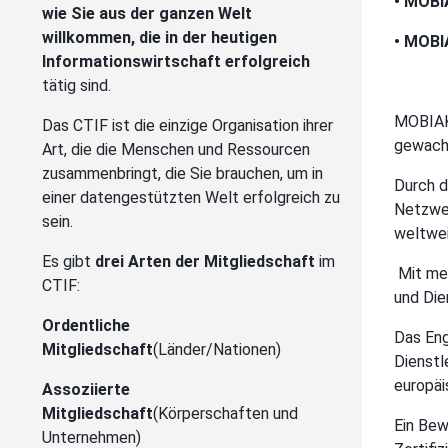
• MOBI
wie Sie aus der ganzen Welt
willkommen, die in der heutigen
• MOBI
Informationswirtschaft erfolgreich
tätig sind.
MOBIAK 
Das CTIF ist die einzige Organisation ihrer
gewachs
Art, die die Menschen und Ressourcen
zusammenbringt, die Sie brauchen, um in
Durch d
einer datengestützten Welt erfolgreich zu
Netzwer
sein.
weltwei
Es gibt
drei Arten der Mitgliedschaft
im
Mit me
CTIF:
und Die
Ordentliche
Das Eng
Mitgliedschaft
(Länder/Nationen)
Dienstl
europäi
Assoziierte
Mitgliedschaft
(Körperschaften und
Ein Bew
Unternehmen)