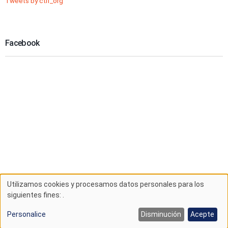
Tweets by ctif_org
Facebook
Utilizamos cookies y procesamos datos personales para los
Uso
siguientes fines:
.
de
Personalice
Disminución
Acepte
Crafted by:
zanvidmar.com
datos