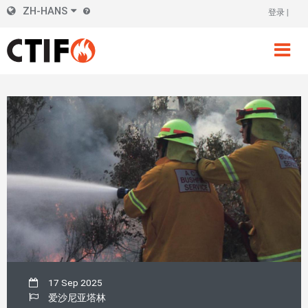
Skip
ZH-HANS
登录
标
to
main
题
content
右
侧
17 Sep 2025
爱沙尼亚塔林