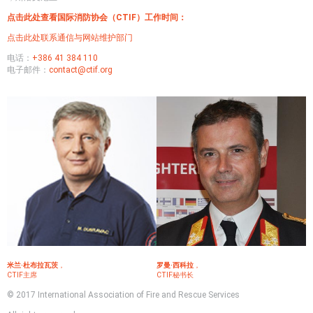
损
点击此处查看国际消防协会（CTIF）工作时间：
失
的
点击此处联系通信与网站维护部门
可
电话：
+386 41 384 110
能
电子邮件：
contact@ctif.org
策
略
米兰·杜布拉瓦茨
，
罗曼·西科拉
，
CTIF主席
CTIF秘书长
© 2017 International Association of Fire and Rescue Services