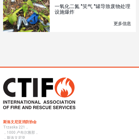
没
一氧化二氮 "笑气 "罐导致废物处理
有
设施爆炸
任
何
更多信息
一
一
氧
个
化
供
二
水
氮
系
"笑
统
气
能
"罐
够
导
应
致
对
废
洛
物
杉
处
矶
理
大
设
火"
施
尽
爆
量
炸
减
斯洛文尼亚消防协会
少
Trzaska 221，
未
，1000 卢布尔雅那，
来
，斯洛文尼亚