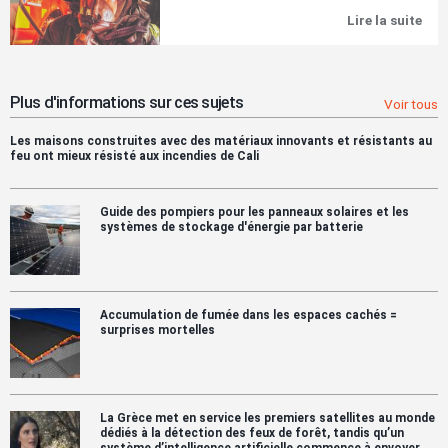
des
Lire la suite
Le
reje
mag
de
d'i
mat
de
dan
CTI
lors
EX
Plus d'informations sur ces sujets
Voir tous
des
202
dér
dis
de
Les maisons construites avec des matériaux innovants et résistants au
au
feu ont mieux résisté aux incendies de Cali
trai
for
-
PDF
rap
du
Guide des pompiers pour les panneaux solaires et les
NT
systèmes de stockage d'énergie par batterie
Accumulation de fumée dans les espaces cachés =
surprises mortelles
La Grèce met en service les premiers satellites au monde
dédiés à la détection des feux de forêt, tandis qu’un