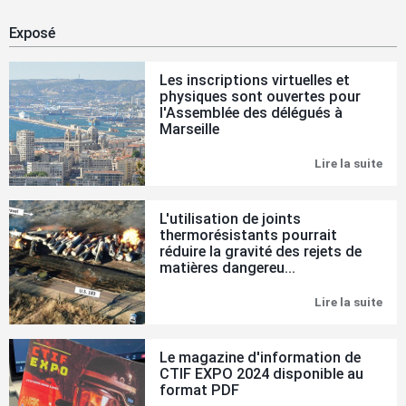
Exposé
Les inscriptions virtuelles et
physiques sont ouvertes pour
l'Assemblée des délégués à
Marseille
Lire la suite
Les
insc
virt
et
L'utilisation de joints
phy
thermorésistants pourrait
son
réduire la gravité des rejets de
ouv
pou
matières dangereu...
l'A
des
Lire la suite
L'ut
dél
de
à
join
Mar
the
Le magazine d'information de
pou
CTIF EXPO 2024 disponible au
réd
format PDF
la
gra