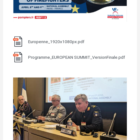
文
Europenne_1920x1080px.pdf
档
文
Programme_EUROPEAN SUMMIT_VersionFinale.pdf
档
图
像