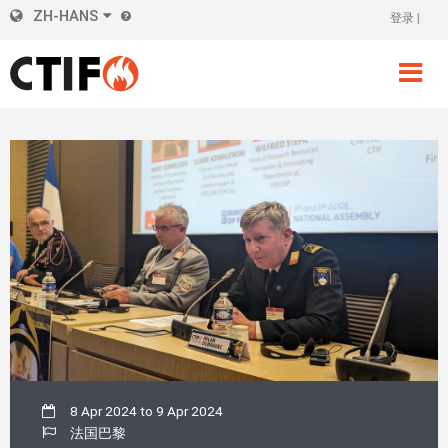
Skip
ZH-HANS
登录
标
to
main
题
content
右
侧
8 Apr 2024
to
9 Apr 2024
法国巴黎