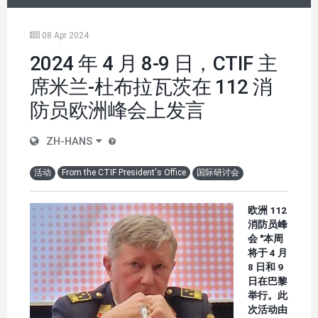
08 Apr 2024
2024 年 4 月 8-9 日，CTIF 主
席米兰-杜布拉瓦茨在 112 消
防员欧洲峰会上发言
ZH-HANS
活动
From the CTIF President's Office
国际研讨会
欧洲 112
消防员峰
会 "本周
将于 4 月
8 日和 9
日在巴黎
举行。此
次活动由