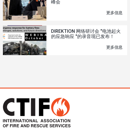
峰会
在
线
更多信息
CTI
桌
将
面
成
版
为
欧
DIREKTION 网络研讨会 "电池起火
新
洲
的应急响应 "的录音现已发布！
消
救
防
援
更多信息
DIR
员
应
网
协
用
络
会
程
研
的
序
讨
代
会
言
"电
人
池
有
起
权
火
影
的
响
应
欧
急
盟
响
政
应
治-
"的
-20