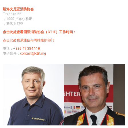
录
年
音
11
斯洛文尼亚消防协会
现
月
Trzaska 221，
已
在
，1000 卢布尔雅那，
发
布
，斯洛文尼亚
布
鲁
塞
点击此处查看国际消防协会（CTIF）工作时间：
尔
点击此处联系通信与网站维护部门
举
行
电话：
+386 41 384 110
的
电子邮件：
contact@ctif.org
欧
洲
消
防
员
峰
会