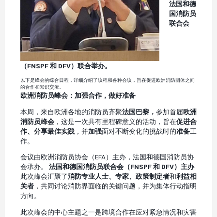
法国和德
国消防员
联合会
（FNSPF 和 DFV）联合举办。
以下是峰会的综合日程，详细介绍了议程和各种会议，旨在促进欧洲消防团体之间
的合作和知识交流。
欧洲消防员峰会：加强合作，做好准备
本周，来自欧洲各地的消防员齐聚
法国巴黎，
参加首届
欧洲
消防员峰会
，这是一次具有里程碑意义的活动，旨在
促进合
作、分享最佳实践
，并
加强
面对不断变化的挑战时的
准备
工
作。
会议由欧洲消防员协会（EFA）主办，法国和德国消防员协
会承办。
法国和德国消防员联合会（FNSPF 和 DFV）主办
此次峰会汇聚了
消防专业人士、专家、政策制定者
和
利益相
关者
，共同讨论消防界面临的关键问题，并为集体行动指明
方向。
此次峰会的中心主题之一是跨境合作在应对紧急情况和灾害