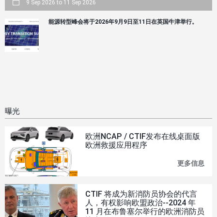
9 Sep 2026
to
11 Sep 2026
能源转型峰会将于2026年9月9日至11日在英国牛津举行。
曝光
欧洲NCAP / CTIF发布在线桌面版
欧洲救援应用程序
更多信息
欧
洲
NC
/
CTIF 将成为新消防员协会的代言
CTI
人，有权影响欧盟政治--2024 年
发
11 月在布鲁塞尔举行的欧洲消防员
布