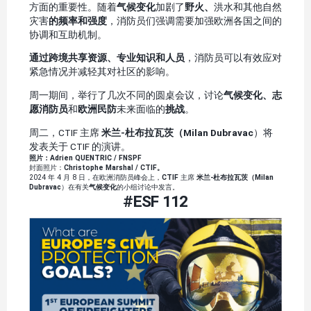
方面的重要性。随着
气候变化
加剧了
野火、
洪水和其他自然
灾害
的频率和强度
，消防员们强调需要加强欧洲各国之间的
协调和互助机制。
通过跨境共享资源、专业知识和人员
，消防员可以有效应对
紧急情况并减轻其对社区的影响。
周一期间，举行了几次不同的圆桌会议，讨论
气候变化、志
愿消防员
和
欧洲民防
未来面临的
挑战
。
周二，CTIF 主席
米兰-杜布拉瓦茨（Milan Dubravac
）将
发表关于 CTIF 的演讲。
照片：Adrien QUENTRIC / FNSPF
封面照片：
Christophe Marshal / CTIF。
2024 年 4 月 8 日，在欧洲消防员峰会上，
CTIF
主席
米兰-杜布拉瓦茨（Milan
Dubravac
）在有关
气候变化
的小组讨论中发言。
#ESF 112