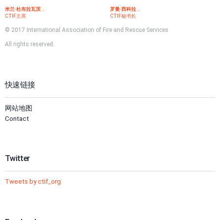
米兰·杜布拉瓦茨
，
罗曼·西科拉
，
CTIF主席
CTIF秘书长
© 2017 International Association of Fire and Rescue Services
All rights reserved.
快速链接
网站地图
Contact
Twitter
Tweets by ctif_org