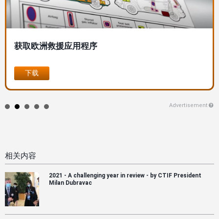
获取欧洲救援应用程序
下载
Advertisement
相关内容
2021 - A challenging year in review - by CTIF President
Milan Dubravac