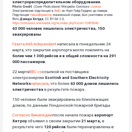
электрораспределительном оборудовании.
Photo Credit
: (Cover Photo above) Wikipedia Commons
License
Электрическая подстанция в
Хейс
на Норт-Гайд-Гарденс до пожара.
Подстанция
трансформатор
показанный справа, был уничтожен огнем.
Фото
Дэвида Хогуда
, CC BY-SA 2.0,
https://commons.wikimedia.org/w/index.php?curid=13490946
63 000 человек лишились электричества, 150
эвакуированы
Газета Irish Independent
написала в понедельник 24
марта, что закрытие аэропорта могло повлиять на
более чем 1 300 рейсов и в общей сложности на 291
000 пассажиров.
22 марта
BBC со
ссылкой на поставщика
электроэнергии
Scottish and Southern Electricity
Networks
написала
, что более
63 000 домов лишились
электричества
в результате пожара
.
150 человек были эвакуированы
из близлежащих
домов, по данным Лондонской пожарной бригады.
Согласно Википедии
после начала пожара
аэропорт
Хитроу
объявил о своем закрытии
21 марта,
в
результате чего
120 рейсов
были перенаправлены в