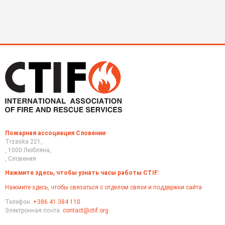
д-
гру
ра
и
Ник
исп
Ник
ком
Бру
CTI
за
202
год
на
DA
в
Ос
Пожарная ассоциация Словении
Trzaska 221,
, 1000 Любляна,
, Словения
Нажмите здесь, чтобы узнать часы работы CTIF:
Нажмите здесь, чтобы связаться с отделом связи и поддержки сайта
Телефон:
+386 41 384 110
Электронная почта:
contact@ctif.org