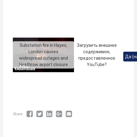
Substation fire in Hayes,
Загрузить внешнее
London causes
содержимое,
Да (н
widespread outages and
предоставленное
Heathrow airport closure
YouTube
?
Share: