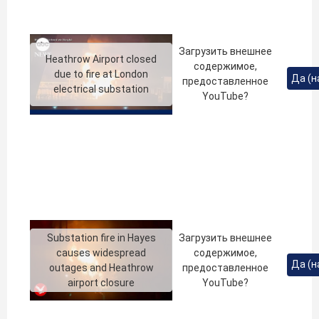
Загрузить внешнее
Heathrow Airport closed
содержимое,
due to fire at London
Да (н
предоставленное
electrical substation
YouTube
?
Substation fire in Hayes
Загрузить внешнее
causes widespread
содержимое,
Да (н
outages and Heathrow
предоставленное
airport closure
YouTube
?