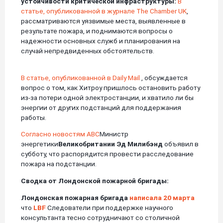
устойчивости критической инфраструктуры:
В
статье, опубликованной в журнале The Chamber UK
,
рассматриваются уязвимые места, выявленные в
результате пожара, и поднимаются вопросы о
надежности основных служб и планирования на
случай непредвиденных обстоятельств.
В статье, опубликованной в Daily Mail
, обсуждается
вопрос о том, как Хитроу пришлось остановить работу
из-за потери одной электростанции, и хватило ли бы
энергии от других подстанций для поддержания
работы.
Согласно новостям ABC
Министр
энергетики
Великобритании
Эд Милибэнд
объявил в
субботу, что распорядится провести расследование
пожара на подстанции.
Сводка от Лондонской пожарной бригады:
Лондонская пожарная бригада
написала 20 марта
что
LBF
Следователи при поддержке научного
консультанта тесно сотрудничают со столичной