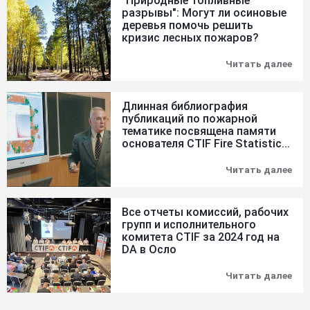
"Природные топливные
разрывы": Могут ли осиновые
деревья помочь решить
кризис лесных пожаров?
Читать далее
"Пр
топ
раз
Мог
Длинная библиография
ли
публикаций по пожарной
оси
тематике посвящена памяти
дер
пом
основателя CTIF Fire Statistic...
реш
кри
Читать далее
Дли
лес
биб
пож
пуб
по
Все отчеты комиссий, рабочих
пож
групп и исполнительного
тем
комитета CTIF за 2024 год на
пос
пам
DA в Осло
осн
CTI
Читать далее
Все
Fire
отч
Stat
ком
про
раб