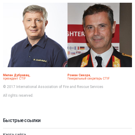
Милан Дубравац
,
Роман Сикора
,
президент CTIF
Генеральный секретарь CTIF
© 2017 International Association of Fire and Rescue Services
All rights reserved.
Быстрые ссылки
Карта сайта