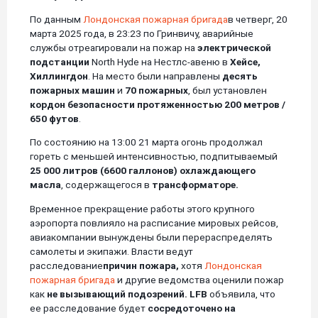
По данным
Лондонская пожарная бригада
в четверг, 20
марта 2025 года, в 23:23 по Гринвичу, аварийные
службы отреагировали на пожар на
электрической
подстанции
North Hyde на Нестлс-авеню в
Хейсе,
Хиллингдон
. На место были направлены
десять
пожарных машин
и
70 пожарных
, был установлен
кордон безопасности протяженностью 200 метров /
650 футов
.
По состоянию на 13:00 21 марта огонь продолжал
гореть с меньшей интенсивностью, подпитываемый
25 000 литров (6600 галлонов)
охлаждающего
масла
, содержащегося в
трансформаторе.
Временное прекращение работы этого крупного
аэропорта повлияло на расписание мировых рейсов,
авиакомпании вынуждены были перераспределять
самолеты и экипажи. Власти ведут
расследование
причин пожара,
хотя
Лондонская
пожарная бригада
и другие ведомства оценили пожар
как
не вызывающий подозрений. LFB
объявила, что
ее расследование будет
сосредоточено на