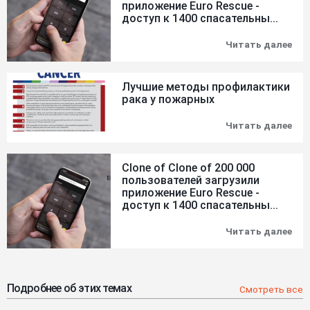
приложение Euro Rescue -
доступ к 1400 спасательны...
Читать далее
Clo
of
Clo
of
Лучшие методы профилактики
200
рака у пожарных
000
пол
заг
Читать далее
Лу
при
ме
Eur
про
Res
рак
-
Clone of Clone of 200 000
у
дос
пользователей загрузили
по
к
приложение Euro Rescue -
140
доступ к 1400 спасательны...
спа
ли
Читать далее
Clo
дл
of
авт
Clo
на
of
4
200
язы
000
Подробнее об этих темах
Смотреть все
пол
заг