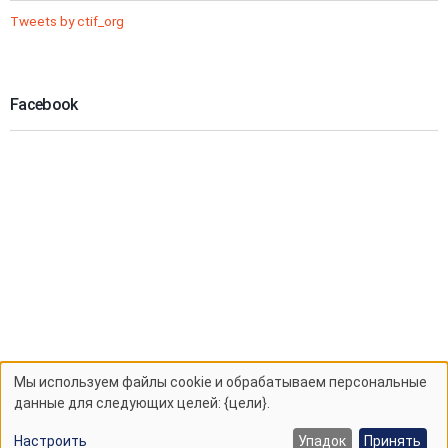
Tweets by ctif_org
Facebook
Мы используем файлы cookie и обрабатываем персональные
Использование
данные для следующих целей: {цели}.
персональных
Настроить
Упадок
Принять
Crafted by:
zanvidmar.com