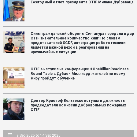
Ежегодный отчет президента CTIF Милана Дубраваца
при
Eur
Res
-
дос
к
140
Силы гражданской обороны Сингапура передали в дар
CTIF значительное количество книг: По словам
спа
представителей SCDF, интеграция робототехники
ли
является важной вехой в реагировании на
дл
чрезвычайные ситуации
авт
на
4
язы
CTIF выступил на конференции #OneBillionReadiness
Round Table в Дубае - Миллиард жителей по всему
миру пройдут обучение
Доктор Кристоф Вельтекке вступил в должность
председателя Комиссии добровольных пожарных
CTIF
9 Sep 2025
to
14 Sep 2025