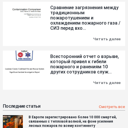
000
Сравнение загрязнения между
пол
традиционным
заг
пожаротушением и
при
Eur
охлаждением пожарного газа /
Res
СИЗ перед вхо...
-
дос
Читать далее
Сра
к
заг
140
ме
спа
тр
ли
Всесторонний отчет о взрыве,
пож
дл
который привел к гибели
и
авт
пожарного и ранениям 10
охл
на
пож
других сотрудников служ...
4
газ
язы
/
Читать далее
Все
СИ
отч
пер
о
вхо
взр
кот
при
Последние статьи
Смотреть все
к
гиб
В Европе зарегистрировано более 10 000 смертей,
пож
связанных с тепловой волной, на фоне усиления
и
лесных пожаров по всему континенту