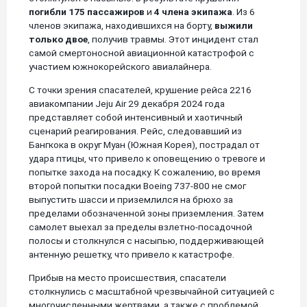
погибли 175 пассажиров
и
4 члена экипажа
. Из 6
членов экипажа, находившихся на борту,
выжили
только двое
, получив травмы. Этот инцидент стал
самой смертоносной авиационной катастрофой с
участием южнокорейского авиалайнера.
С точки зрения спасателей, крушение рейса 2216
авиакомпании Jeju Air 29 декабря 2024 года
представляет собой интенсивный и хаотичный
сценарий реагирования. Рейс, следовавший из
Бангкока в округ Муан (Южная Корея), пострадал от
удара птицы, что привело к оповещению о тревоге и
попытке захода на посадку. К сожалению, во время
второй попытки посадки Boeing 737-800 не смог
выпустить шасси и приземлился на брюхо за
пределами обозначенной зоны приземления. Затем
самолет выехал за пределы взлетно-посадочной
полосы и столкнулся с насыпью, поддерживающей
антенную решетку, что привело к катастрофе.
Прибыв на место происшествия, спасатели
столкнулись с масштабной чрезвычайной ситуацией с
многочисленными жертвами, а также с проблемой