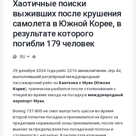
Хаотичные поиски
выживших после крушения
самолета в Южной Корее, в
результате которого
погибли 179 человек
RU
29 декабря 2024 года рейс 2216 авиакомпании Jeju Air,
выполнявший регулярный международный
пассажирский рейс из
Бангкока
в
Муан (Южная
Корея
), трагически разбился после столкновения с
птицей во время захода на посадку в
международный
аэропорт Муан.
Boeing 737-800 не смог выпустить шасси во время
второй попытки посадки и приземлился на брюхо за
пределами нормальной зоны приземления, после чего
выехал за пределы взлетно-посадочной полосы и
столкнулся с насыпью. В результате крушения