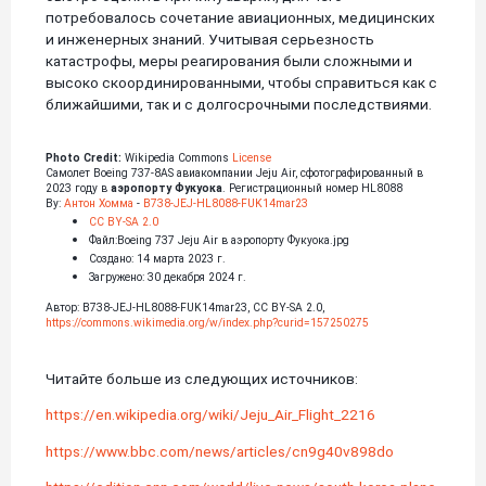
потребовалось сочетание авиационных, медицинских
и инженерных знаний. Учитывая серьезность
катастрофы, меры реагирования были сложными и
высоко скоординированными, чтобы справиться как с
ближайшими, так и с долгосрочными последствиями.
Photo Credit:
Wikipedia Commons
License
Самолет Boeing 737-8AS авиакомпании Jeju Air, сфотографированный в
2023 году в
аэропорту Фукуока
. Регистрационный номер HL8088
By:
Антон Хомма
-
B738-JEJ-HL8088-FUK14mar23
CC BY-SA 2.0
Файл:Boeing 737 Jeju Air в аэропорту Фукуока.jpg
Создано: 14 марта 2023 г.
Загружено: 30 декабря 2024 г.
Автор: B738-JEJ-HL8088-FUK14mar23, CC BY-SA 2.0,
https://commons.wikimedia.org/w/index.php?curid=157250275
Читайте больше из следующих источников:
https://en.wikipedia.org/wiki/Jeju_Air_Flight_2216
https://www.bbc.com/news/articles/cn9g40v898do