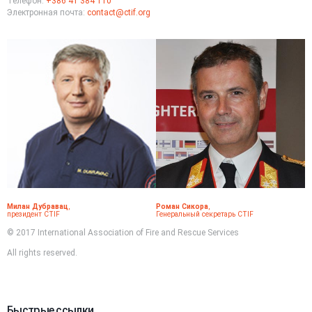
Телефон:
+386 41 384 110
Электронная почта:
contact@ctif.org
Милан Дубравац
,
Роман Сикора
,
президент CTIF
Генеральный секретарь CTIF
© 2017 International Association of Fire and Rescue Services
All rights reserved.
Быстрые ссылки