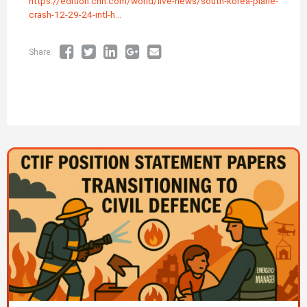
https://edition.cnn.com/world/live-news/south-korea-plane-
crash-12-29-24-intl-h…
Share:
Изображение