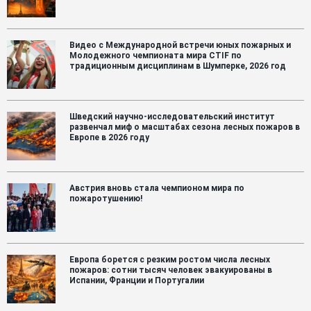
ран
10
дру
сот
сл
Видео с Международной встречи юных пожарных и
Молодежного чемпионата мира CTIF по
быс
традиционным дисциплинам в Шумперке, 2026 год
реа
Шведский научно-исследовательский институт
развенчал миф о масштабах сезона лесных пожаров в
Европе в 2026 году
Австрия вновь стала чемпионом мира по
пожаротушению!
Европа борется с резким ростом числа лесных
пожаров: сотни тысяч человек эвакуированы в
Испании, Франции и Португалии