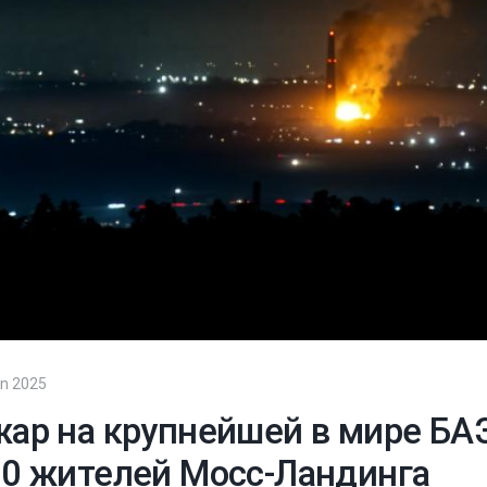
тво CTIF 2025 по
ванию на
айные ситуации
тромобилях
 на нескольких
n 2025
ар на крупнейшей в мире БАЭ
0 жителей Мосс-Ландинга