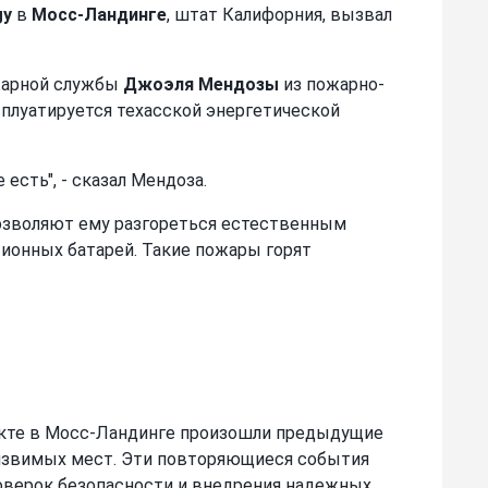
gy
в
Мосс-Ландинге
, штат Калифорния, вызвал
ожарной службы
Джоэля Мендозы
из пожарно-
плуатируется техасской энергетической
есть", - сказал Мендоза.
позволяют ему разгореться естественным
-ионных батарей. Такие пожары горят
кте в Мосс-Ландинге произошли предыдущие
 уязвимых мест. Эти повторяющиеся события
оверок безопасности и внедрения надежных