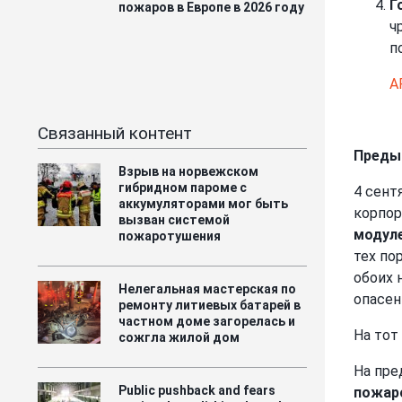
Г
пожаров в Европе в 2026 году
ч
п
A
Связанный контент
Преды
Взрыв на норвежском
гибридном пароме с
4 сент
аккумуляторами мог быть
корпор
вызван системой
модуле
пожаротушения
тех по
обоих 
Нелегальная мастерская по
опасен
ремонту литиевых батарей в
частном доме загорелась и
На тот
сожгла жилой дом
На пре
Public pushback and fears
пожар