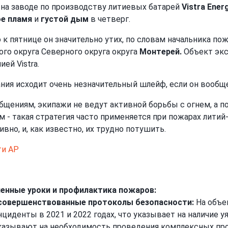
на заводе по производству литиевых батарей
Vistra Ener
е пламя
и
густой дым
в четверг.
 к пятнице он значительно утих, по словам начальника п
ого округа Северного округа округа
Монтерей.
Объект экс
ей Vistra.
ания исходит очень незначительный шлейф, если он вообще 
бщениям, экипажи не ведут активной борьбы с огнем, а 
м - такая стратегия часто применяется при пожарах литий
ивно, и, как известно, их трудно потушить.
ти AP
енные уроки и профилактика пожаров:
совершенствованные протоколы безопасности:
На объе
нциденты в 2021 и 2022 годах, что указывает на наличие
казывают на необходимость проведения комплексных пр