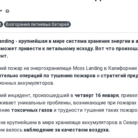
t
Возгорания литиевых батарей
anding - крупнейшая в мире система хранения энергии в
может привести к летальному исходу. Вот что произош
нт.
ий пожар на энергохранилище Moss Landing в Калифорнии
ительно операций по тушению пожаров
и
стратегий пре
ионных аккумуляторов.
ий инцидент, произошедший в
четверг 16 января
, привел
кивает уникальные проблемы, возникающие при пожарах 
ение
токсичных газов
и трудности тушения таких пожаро
на крупнейшем в мире хранилище аккумуляторов в Северн
ом велось
наблюдение за качеством воздуха.