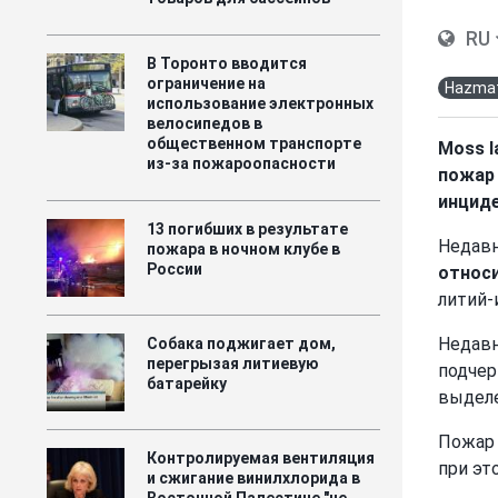
RU
В Торонто вводится
ограничение на
Hazma
использование электронных
велосипедов в
общественном транспорте
Moss l
из-за пожароопасности
пожар 
инциде
13 погибших в результате
Недавн
пожара в ночном клубе в
России
относ
литий-
Недавн
Собака поджигает дом,
перегрызая литиевую
подчер
батарейку
выдел
Пожар 
Контролируемая вентиляция
при эт
и сжигание винилхлорида в
Восточной Палестине "не