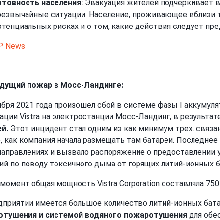
отовность населения:
Эвакуация жителей подчеркивает ва
резвычайные ситуации. Население, проживающее вблизи 
отенциальных рисках и о том, какие действия следует пр
P News
дущий пожар в Мосс-Ландинге:
ября 2021 года произошел сбой в системе фазы I аккумул
ации Vistra на электростанции Мосс-Ландинг, в результат
й.
Этот инцидент стал одним из как минимум трех, связа
р, как компания начала размещать там батареи. Последне
направлениях и вызвало распоряжение о предоставлении
ий по поводу токсичного дыма от горящих литий-ионных б
 момент общая мощность Vistra Corporation составляла 750
дприятии имеется большое количество литий-ионных бат
отушения и системой водяного пожаротушения
для обе