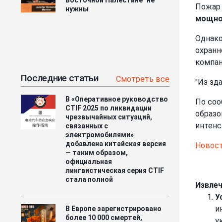
Пожар 
нужны
мощно
Однако
охранн
компани
Последние статьи
Смотреть все
"Из зд
В «Оперативное руководство
По соо
CTIF 2025 по ликвидации
образо
чрезвычайных ситуаций,
интенс
связанных с
электромобилями»
добавлена китайская версия
Новос
— таким образом,
официальная
лингвистическая серия CTIF
стала полной
Извлеч
У
и
В Европе зарегистрировано
более 10 000 смертей,
у