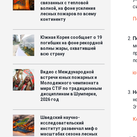
связанных с тепловой
с
волной, на фоне усиления
лесных пожаров по всему
П
континенту
Южная Корея сообщает о 19
П
погибших на фоне рекордной
м
волны жары, охватившей
п
всю страну
п
Видео с Международной
io
встречи юных пожарных и
Молодежного чемпионата
мира CTIF по традиционным
Н
дисциплинам в Шумперке,
н
2026 год
Э
Шведский научно-
К
исследовательский
институт развенчал миф о
масштабах сезона лесных