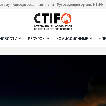
истему
Ассоциированные члены
Руководящие органы КТИФ
л
НОВОСТИ
РЕСУРСЫ
КОМИССИОННЫЕ
ЧЛ
ие
вное