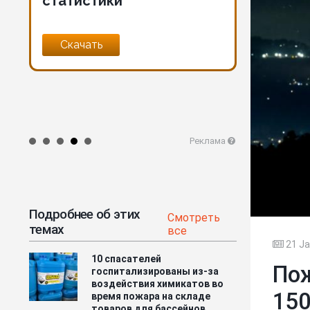
Документы о переходе к
руководс
гражданской обороне
реагиро
чрезвыч
на элек
Читать
Скачать
языках
Реклама
Подробнее об этих
Смотреть
темах
все
21 Ja
10 спасателей
Пож
госпитализированы из-за
воздействия химикатов во
150
время пожара на складе
товаров для бассейнов