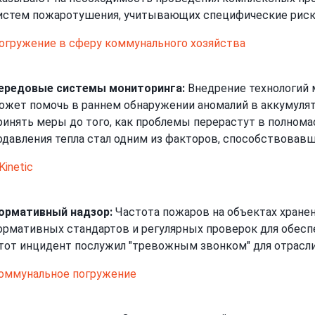
истем пожаротушения, учитывающих специфические риск
огружение в сферу коммунального хозяйства
ередовые системы мониторинга:
Внедрение технологий 
ожет помочь в раннем обнаружении аномалий в аккумулят
ринять меры до того, как проблемы перерастут в полном
одавления тепла стал одним из факторов, способствовав
Kinetic
ормативный надзор:
Частота пожаров на объектах хране
ормативных стандартов и регулярных проверок для обесп
тот инцидент послужил "тревожным звонком" для отрасли
оммунальное погружение