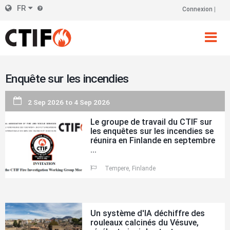
Skip
FR
Connexion
En-
to
main
tête
content
droit
Enquête sur les incendies
2 Sep 2026
to
4 Sep 2026
Le groupe de travail du CTIF sur
les enquêtes sur les incendies se
réunira en Finlande en septembre
...
Tempere, Finlande
Un système d'IA déchiffre des
rouleaux calcinés du Vésuve,