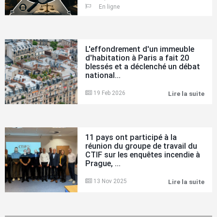
à
En ligne
l'ar
L'effondrement d'un immeuble
d'habitation à Paris a fait 20
blessés et a déclenché un débat
national...
19 Feb 2026
Lire la suite
L'e
d'u
imm
d'h
à
Par
11 pays ont participé à la
a
réunion du groupe de travail du
fait
CTIF sur les enquêtes incendie à
20
Prague, ...
ble
et
a
13 Nov 2025
Lire la suite
11
déc
pay
un
ont
déb
par
nat
à