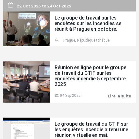
sur
la
la
22 Oct 2025
to
24 Oct 2025
réu
séc
du
dan
gro
Le groupe de travail sur les
les
de
enquêtes sur les incendies se
imm
trav
réunit à Prague en octobre.
viei
du
CTI
Prague, République tchèque
sur
les
enq
inc
à
Pra
Réunion en ligne pour le groupe
202
de travail du CTIF sur les
enquêtes incendie 5 septembre
2025
04 Sep 2025
Lire la suite
Réu
en
lign
pou
le
gro
Le groupe de travail du CTIF sur
de
les enquêtes incendie a tenu une
trav
réunion virtuelle en mai.
du