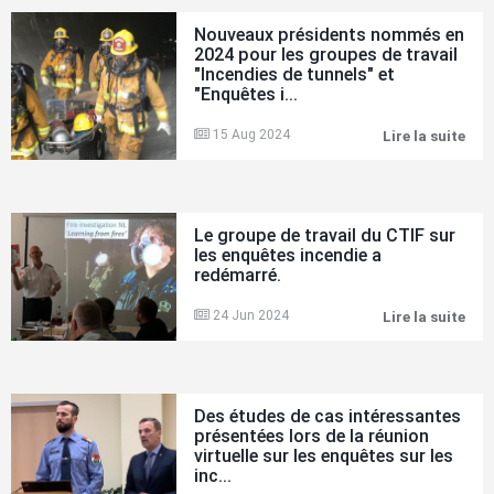
sur
mét
les
Nouveaux présidents nommés en
co
enq
pou
2024 pour les groupes de travail
sur
les
"Incendies de tunnels" et
les
enq
"Enquêtes i...
inc
ince
a
Il
repr
15 Aug 2024
Lire la suite
Nou
a
ses
pré
ten
acti
no
une
et
en
réu
redé
202
virt
ses
pou
en
Le groupe de travail du CTIF sur
obje
les
janv
les enquêtes incendie a
gro
redémarré.
de
trav
"In
24 Jun 2024
Lire la suite
Le
de
gro
tun
de
et
trav
"En
du
inc
CTI
Des études de cas intéressantes
du
sur
présentées lors de la réunion
CTI
les
virtuelle sur les enquêtes sur les
enq
inc...
inc
a