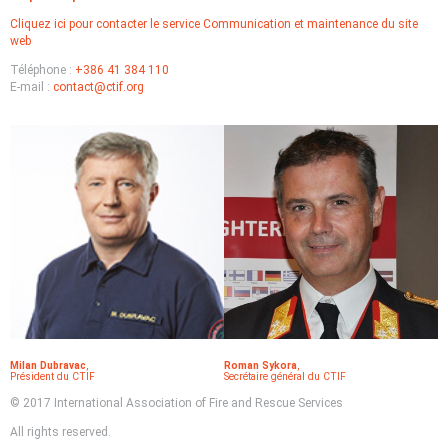
Cliquez ici pour contacter le service Communication et maintenance du site
web
Téléphone :
+386 41 384 110
E-mail :
contact@ctif.org
Milan Dubravac
,
Roman Sykora
,
Président du CTIF
Secrétaire général du CTIF
© 2017 International Association of Fire and Rescue Services
All rights reserved.