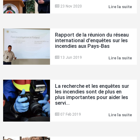
red
23 Nov 2020
Lire la suite
Des
étu
de
cas
int
pré
Rapport de la réunion du réseau
lors
international d'enquêtes sur les
de
incendies aux Pays-Bas
la
réu
virt
13 Jun 2019
Lire la suite
Rap
sur
de
les
la
enq
réu
sur
du
les
rés
La recherche et les enquêtes sur
inc
int
les incendies sont de plus en
d'e
plus importantes pour aider les
sur
servi...
les
inc
aux
07 Feb 2019
Lire la suite
La
Pay
rec
Bas
et
les
enq
sur