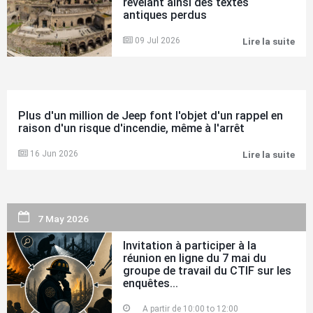
révélant ainsi des textes
antiques perdus
09 Jul 2026
Lire la suite
Un
sys
d'IA
déc
des
rou
cal
Plus d'un million de Jeep font l'objet d'un rappel en
du
raison d'un risque d'incendie, même à l'arrêt
Vés
rév
ains
16 Jun 2026
Lire la suite
Plu
des
d'u
tex
mill
ant
de
per
Jee
fon
7 May 2026
l'ob
d'u
rap
Invitation à participer à la
en
réunion en ligne du 7 mai du
rai
groupe de travail du CTIF sur les
d'u
enquêtes...
ris
d'in
A partir de
10:00
to
12:00
mê