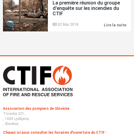
La première réunion du groupe
les
d'enquête sur les incendies du
inc
CTIF
son
de
plu
02 Mar 2018
Lire la suite
La
en
pre
plu
réu
imp
du
pou
gro
aid
d'e
les
sur
ser
les
d'in
inc
à
du
app
CTI
Association des pompiers de Slovénie
Trzaska 221,
, 1000 Ljubljana,
, Slovénie
Cliquez ici pour consulter les horaires d'ouverture du CTIF :