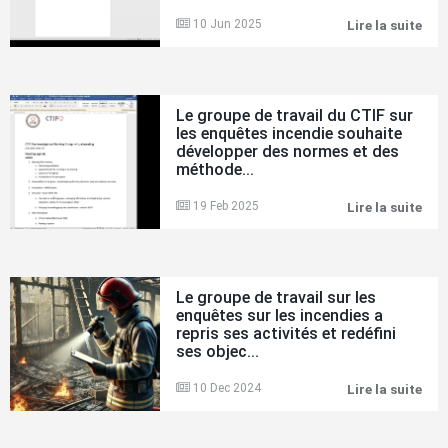
CTI
sur
10 Jun 2025
Lire la suite
Le
les
gro
enq
de
inc
trav
5
du
sep
CTI
Le groupe de travail du CTIF sur
202
sur
les enquêtes incendie souhaite
les
développer des normes et des
enq
méthode...
inc
a
ten
19 Feb 2025
Lire la suite
Le
une
gro
réu
de
virt
trav
en
du
mai
CTI
Le groupe de travail sur les
sur
enquêtes sur les incendies a
les
repris ses activités et redéfini
enq
ses objec...
inc
sou
dév
10 Dec 2024
Lire la suite
Le
des
gro
nor
de
et
trav
des